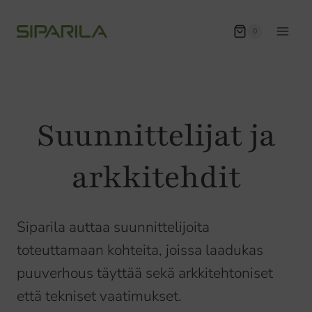
Siirry
sisältöön
0
Suunnittelijat ja
arkkitehdit
Siparila auttaa suunnittelijoita
toteuttamaan kohteita, joissa laadukas
puuverhous täyttää sekä arkkitehtoniset
että tekniset vaatimukset.