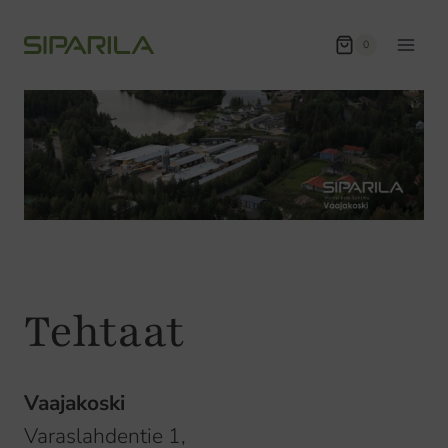
Siirry
sisältöön
0
Tehtaat
Vaajakoski
Varaslahdentie 1,