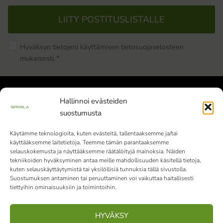
LIITY POSTITUSLISTALLE
Hyväksyn tietojeni käyttämisen tietosuojaselosteen
mukaisesti.
*
Hallinnoi evästeiden
suostumusta
Käytämme teknologioita, kuten evästeitä, tallentaaksemme ja/tai
käyttääksemme laitetietoja. Teemme tämän parantaaksemme
Siparila Oy | Y-tunnus: 1982051-9 |
selauskokemusta ja näyttääksemme räätälöityjä mainoksia. Näiden
Varaslahdentie 1, 40800 Vaajakoski
tekniikoiden hyväksyminen antaa meille mahdollisuuden käsitellä tietoja,
kuten selauskäyttäytymistä tai yksilöllisiä tunnuksia tällä sivustolla.
010 4242 000
Vaihde palvelee klo 9-15
Suostumuksen antaminen tai peruuttaminen voi vaikuttaa haitallisesti
tiettyihin ominaisuuksiin ja toimintoihin.
(ma-pe)
HYVÄKSY
Facebook
Instagram
LinkedIn
Pinterest