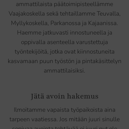
ammattilaista päätoimipisteellämme
Vaajakoskella sekä tehtaillamme Teuvalla,
Myllykoskella, Parkanossa ja Kajaanissa.
Haemme jatkuvasti innostuneella ja
oppivalla asenteella varustettuja
työntekijöitä, jotka ovat kiinnostuneita
kasvamaan puun työstön ja pintakäsittelyn
ammattilaisiksi.
Jätä avoin hakemus
Ilmoitamme vapaista työpaikoista aina
tarpeen vaatiessa. Jos mitään juuri sinulle
sopivaa avointa tehtävää ei juuri nyt ole