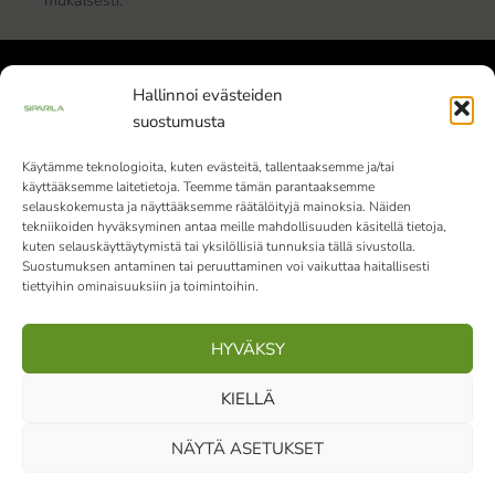
mukaisesti.
*
Hallinnoi evästeiden
suostumusta
Käytämme teknologioita, kuten evästeitä, tallentaaksemme ja/tai
käyttääksemme laitetietoja. Teemme tämän parantaaksemme
Siparila Oy | Y-tunnus: 1982051-9 |
selauskokemusta ja näyttääksemme räätälöityjä mainoksia. Näiden
Varaslahdentie 1, 40800 Vaajakoski
tekniikoiden hyväksyminen antaa meille mahdollisuuden käsitellä tietoja,
kuten selauskäyttäytymistä tai yksilöllisiä tunnuksia tällä sivustolla.
010 4242 000
Vaihde palvelee klo 9-15
Suostumuksen antaminen tai peruuttaminen voi vaikuttaa haitallisesti
tiettyihin ominaisuuksiin ja toimintoihin.
(ma-pe)
HYVÄKSY
Facebook
Instagram
LinkedIn
Pinterest
KIELLÄ
NÄYTÄ ASETUKSET
Tietosuojaseloste
|
Rekisteriseloste
|