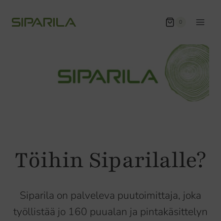
Siirry
sisältöön
0
Töihin Siparilalle?
Siparila on palveleva puutoimittaja, joka
työllistää jo 160 puualan ja pintakäsittelyn