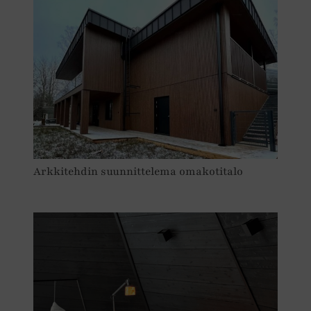
Arkkitehdin suunnittelema omakotitalo