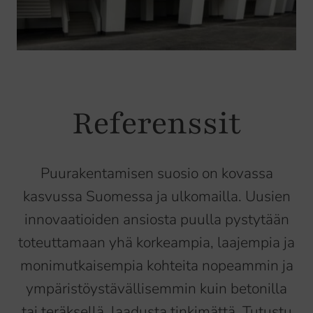
Referenssit
Puurakentamisen suosio on kovassa
kasvussa Suomessa ja ulkomailla. Uusien
innovaatioiden ansiosta puulla pystytään
toteuttamaan yhä korkeampia, laajempia ja
monimutkaisempia kohteita nopeammin ja
ympäristöystävällisemmin kuin betonilla
tai teräksellä, laadusta tinkimättä. Tutustu