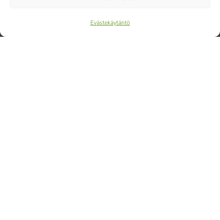
Evästekäytäntö
HOAS Tuuliniitty, Espoo