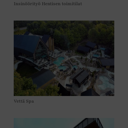
Insinöörityö Hentisen toimitilat
Vettä Spa