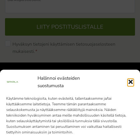
LIITY POSTITUSLISTALLE
Hyväksyn tietojeni käyttämisen tietosuojaselosteen
mukaisesti.
*
Hallinnoi evästeiden
suostumusta
Käytämme teknologioita, kuten evästeitä, tallentaaksemme ja/tai
käyttääksemme laitetietoja. Teemme tämän parantaaksemme
Siparila Oy | Y-tunnus: 1982051-9 |
selauskokemusta ja näyttääksemme räätälöityjä mainoksia. Näiden
Varaslahdentie 1, 40800 Vaajakoski
tekniikoiden hyväksyminen antaa meille mahdollisuuden käsitellä tietoja,
kuten selauskäyttäytymistä tai yksilöllisiä tunnuksia tällä sivustolla.
010 4242 000
Vaihde palvelee klo 9-15
Suostumuksen antaminen tai peruuttaminen voi vaikuttaa haitallisesti
tiettyihin ominaisuuksiin ja toimintoihin.
(ma-pe)