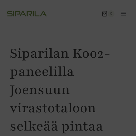
Siirry
sisältöön
0
Siparilan Koo2-
paneelilla
Joensuun
virastotaloon
selkeää pintaa