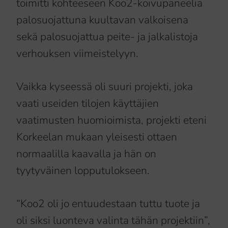
toimitti kohteeseen Koo2-koivupaneelia
palosuojattuna kuultavan valkoisena
sekä palosuojattua peite- ja jalkalistoja
verhouksen viimeistelyyn.
Vaikka kyseessä oli suuri projekti, joka
vaati useiden tilojen käyttäjien
vaatimusten huomioimista, projekti eteni
Korkeelan mukaan yleisesti ottaen
normaalilla kaavalla ja hän on
tyytyväinen lopputulokseen.
“Koo2 oli jo entuudestaan tuttu tuote ja
oli siksi luonteva valinta tähän projektiin”,