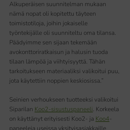
Alkuperäisen suunnitelman mukaan
nämä nopat oli kopitettu täyteen
toimistotiloja, joihin jokaiselle
työntekijälle oli suunniteltu oma tilansa.
Päädyimme sen sijaan tekemään
avokonttoriratkaisun ja halusin tuoda
tilaan lämpöä ja viihtyisyyttä. Tähän
tarkoitukseen materiaaliksi valikoitui puu,
jota käytettiin noppien keskiosissa.”
Seinien verhoukseen tuotteeksi valikoitui
Siparilan
Koo2-sisustuspaneeli
. Korkeela
on käyttänyt erityisesti Koo2- ja
Koo4
-
paneeleja useissa yksityisasiakkaille