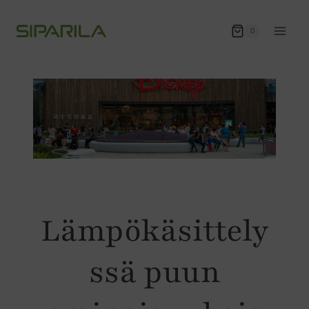
Siirry
sisältöön
0
Lämpökäsittely
ssä puun