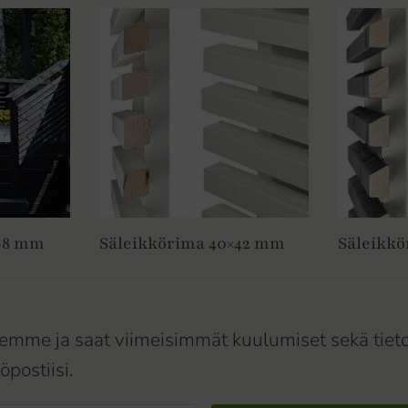
×68 mm
Säleikkörima 40×42 mm
Säleikkö
jeemme ja saat viimeisimmät kuulumiset sekä tiet
öpostiisi.