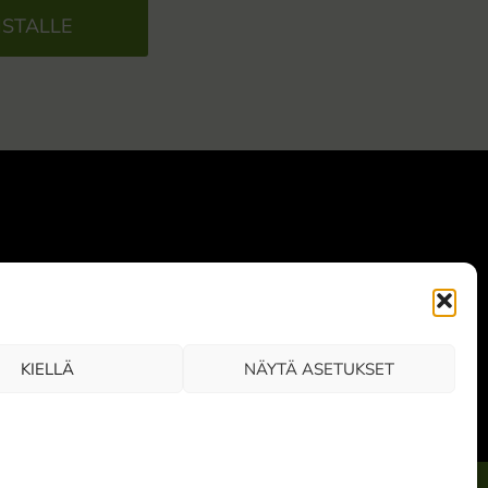
ISTALLE
0 Vaajakoski
)
KIELLÄ
NÄYTÄ ASETUKSET