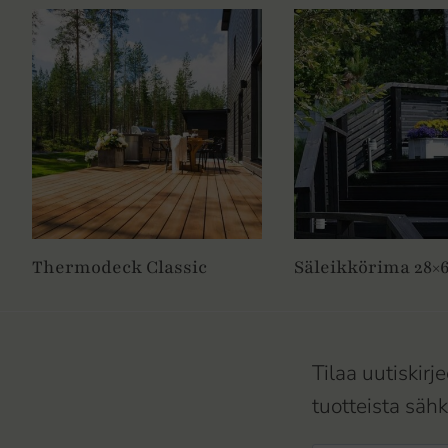
Thermodeck Classic
Säleikkörima 28
Tilaa uutiskir
tuotteista sähk