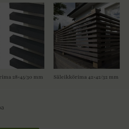
rima 28×45/30 mm
Säleikkörima 42×42/32 mm
oa