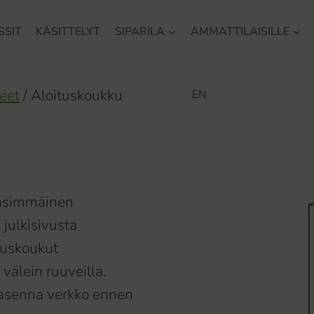
SSIT
KÄSITTELYT
SIPARILA
AMMATTILAISILLE
eet
/
Aloituskoukku
EN
nsimmäinen
 julkisivusta
tuskoukut
välein ruuveilla.
, asenna verkko ennen