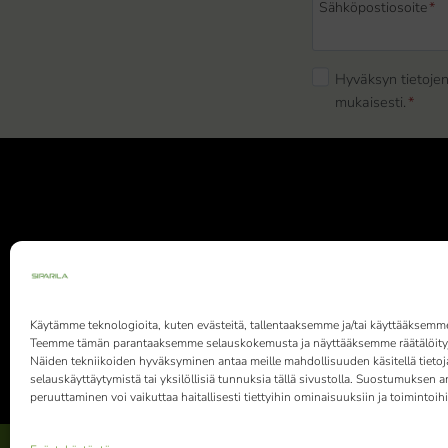
Sähköpostiosoite
*
Hyväksyn tietojen
mukaisesti.
*
Siparila Oy
Käytämme teknologioita, kuten evästeitä, tallentaaksemme ja/tai käyttääksemme 
Teemme tämän parantaaksemme selauskokemusta ja näyttääksemme räätälöityj
Näiden tekniikoiden hyväksyminen antaa meille mahdollisuuden käsitellä tietoj
selauskäyttäytymistä tai yksilöllisiä tunnuksia tällä sivustolla. Suostumuksen 
peruuttaminen voi vaikuttaa haitallisesti tiettyihin ominaisuuksiin ja toimintoihi