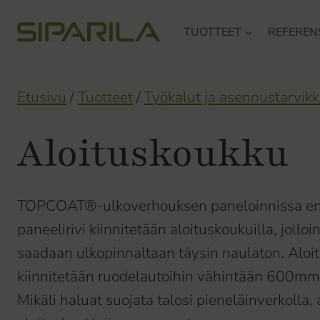
Siirry
TUOTTEET
REFEREN
sisältöön
Etusivu
/
Tuotteet
/
Työkalut ja asennustarvikk
Aloituskoukku
TOPCOAT®-ulkoverhouksen paneloinnissa e
paneelirivi kiinnitetään aloituskoukuilla, jolloin
saadaan ulkopinnaltaan täysin naulaton. Aloi
kiinnitetään ruodelautoihin vähintään 600mm 
Mikäli haluat suojata talosi pieneläinverkolla