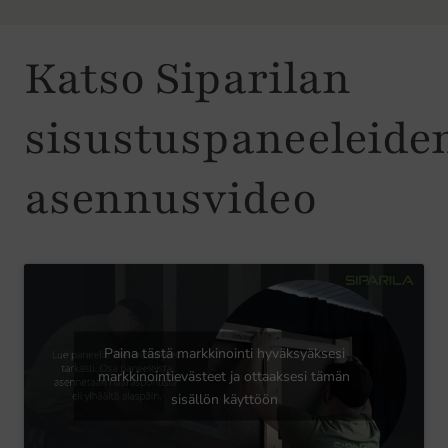
Katso Siparilan
sisustuspaneeleide
asennusvideo
Paina tästä markkinointi hyväksyäksesi
markkinointievästeet ja ottaaksesi tämän
sisällön käyttöön