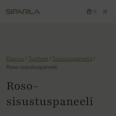
Siirry
sisältöön
0
Etusivu
/
Tuotteet
/
Sisustuspaneelit
/
Roso-sisustuspaneeli
Roso-
sisustuspaneeli