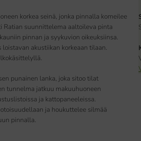
oneen korkea seinä, jonka pinnalla komeilee
i Ratian suunnittelema aaltoileva pinta
in kauniin pinnan ja syykuvion oikeuksiinsa.
 loistavan akustiikan korkeaan tilaan.
kokäsittelyllä.
en punainen lanka, joka sitoo tilat
inen tunnelma jatkuu makuuhuoneen
stuslistoissa ja kattopaneeleissa.
otoisuudellaan ja houkuttelee silmää
un pinnalla.