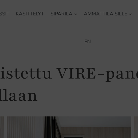
SSIT
KÄSITTELYT
SIPARILA
AMMATTILAISILLE
EN
istettu VIRE-pan
llaan