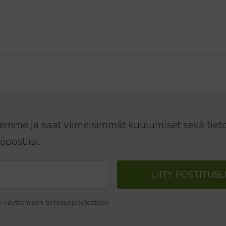
jeemme ja saat viimeisimmät kuulumiset sekä tiet
öpostiisi.
LIITY POSTITUSL
i käyttämisen tietosuojaselosteen