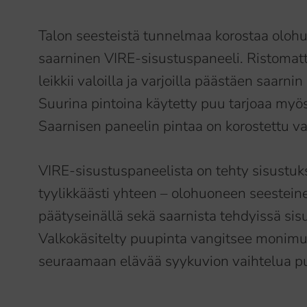
Talon seesteistä tunnelmaa korostaa olohu
saarninen VIRE-sisustuspaneeli. Ristomatt
leikkii valoilla ja varjoilla päästäen saarn
Suurina pintoina käytetty puu tarjoaa myös
Saarnisen paneelin pintaa on korostettu val
VIRE-sisustuspaneelista on tehty sisustuks
tyylikkäästi yhteen – olohuoneen seeste
päätyseinällä sekä saarnista tehdyissä sisu
Valkokäsitelty puupinta vangitsee monimu
seuraamaan elävää syykuvion vaihtelua pu