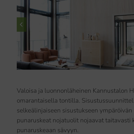
Valoisa ja luonnonläheinen Kannustalon Ha
omarantaisella tontilla. Sisustussuunnittel
selkeälinjaiseen sisustukseen ympäröivän l
punaruskeat nojatuolit nojaavat taitavast
punaruskeaan sävyyn.