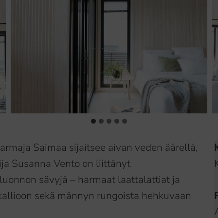
rmaja Saimaa sijaitsee aivan veden äärellä,
ija Susanna Vento on liittänyt
uonnon sävyjä – harmaat laattalattiat ja
i kallioon sekä männyn rungoista hehkuvaan