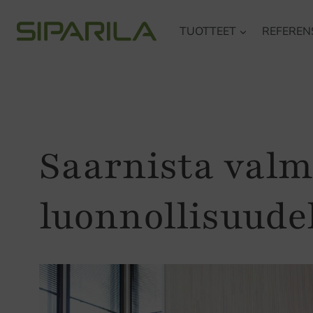
Siirry
TUOTTEET
REFEREN
sisältöön
Saarnista valm
luonnollisuude