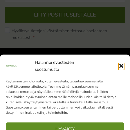
LIITY POSTITUSLISTALLE
Hyväksyn tietojeni käyttämisen tietosuojaselosteen
mukaisesti.
*
Hallinnoi evästeiden
suostumusta
Käytämme teknologioita, kuten evästeitä, tallentaaksemme ja/tai
käyttääksemme laitetietoja. Teemme tämän parantaaksemme
Siparila Oy | Y-tunnus: 1982051-9 |
selauskokemusta ja näyttääksemme räätälöityjä mainoksia. Näiden
Varaslahdentie 1, 40800 Vaajakoski
tekniikoiden hyväksyminen antaa meille mahdollisuuden käsitellä tietoja,
kuten selauskäyttäytymistä tai yksilöllisiä tunnuksia tällä sivustolla.
010 4242 000
Vaihde palvelee klo 9-15
Suostumuksen antaminen tai peruuttaminen voi vaikuttaa haitallisesti
tiettyihin ominaisuuksiin ja toimintoihin.
(ma-pe)
HYVÄKSY