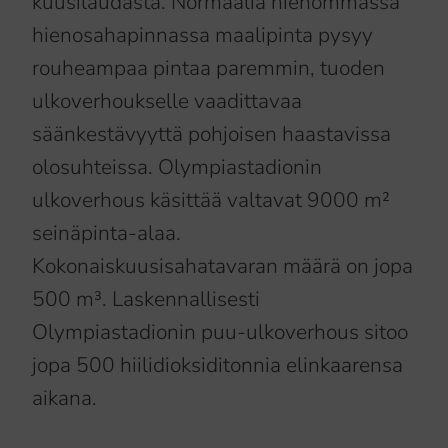
kuusilaudasta. Normaalia hienommassa
hienosahapinnassa maalipinta pysyy
rouheampaa pintaa paremmin, tuoden
ulkoverhoukselle vaadittavaa
säänkestävyyttä pohjoisen haastavissa
olosuhteissa. Olympiastadionin
ulkoverhous käsittää valtavat 9000 m²
seinäpinta-alaa.
Kokonaiskuusisahatavaran määrä on jopa
500 m³. Laskennallisesti
Olympiastadionin puu-ulkoverhous sitoo
jopa 500 hiilidioksiditonnia elinkaarensa
aikana.