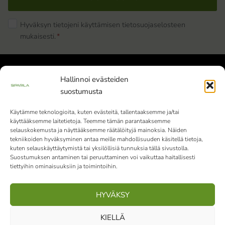
Hyväksyn tietojeni käyttämisen tietosuojaselosteen
mukaisesti.
*
Hallinnoi evästeiden
suostumusta
Käytämme teknologioita, kuten evästeitä, tallentaaksemme ja/tai
käyttääksemme laitetietoja. Teemme tämän parantaaksemme
Siparila Oy | Y-tunnus: 1982051-9 |
selauskokemusta ja näyttääksemme räätälöityjä mainoksia. Näiden
Varaslahdentie 1, 40800 Vaajakoski
tekniikoiden hyväksyminen antaa meille mahdollisuuden käsitellä tietoja,
kuten selauskäyttäytymistä tai yksilöllisiä tunnuksia tällä sivustolla.
010 4242 000
Vaihde palvelee klo 9-15
Suostumuksen antaminen tai peruuttaminen voi vaikuttaa haitallisesti
tiettyihin ominaisuuksiin ja toimintoihin.
(ma-pe)
HYVÄKSY
Facebook
Instagram
LinkedIn
Pinterest
KIELLÄ