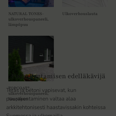
NATURAL TONES-
Ulkoverhouslauta
ulkoverhouspaneeli,
lämpöpuu
Puurakentamisen edelläkävijä
TOPCOAT®-
Teräs ja betoni vapisevat, kun
ulkoverhouspaneeli,
puurakentaminen valtaa alaa
lämpöpuu
arkkitehtonisesti haastavissakin kohteissa
Suomessa ja ulkomailla