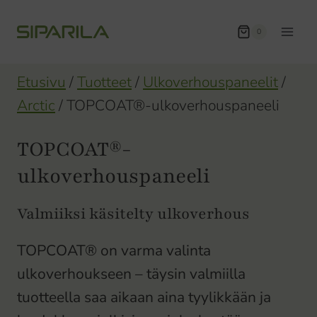
Siirry
sisältöön
0
Etusivu
/
Tuotteet
/
Ulkoverhouspaneelit
/
Arctic
/
TOPCOAT®-ulkoverhouspaneeli
TOPCOAT®-
ulkoverhouspaneeli
Valmiiksi käsitelty ulkoverhous
TOPCOAT® on varma valinta
ulkoverhoukseen – täysin valmiilla
tuotteella saa aikaan aina tyylikkään ja