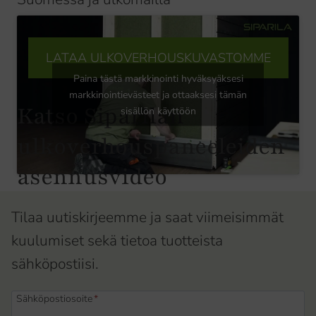
LATAA ULKOVERHOUSKUVASTOMME
Paina tästä markkinointi hyväksyäksesi
markkinointievästeet ja ottaaksesi tämän
Katso Siparilan
sisällön käyttöön
ulkoverhouspaneeleiden
asennusvideo
Tilaa uutiskirjeemme ja saat viimeisimmät
kuulumiset sekä tietoa tuotteista
sähköpostiisi.
Sähköpostiosoite
*