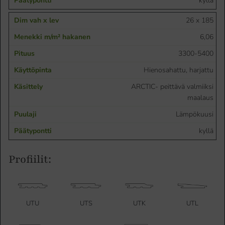
kyllä
26 x 185
6,06
3300-5400
Hienosahattu, harjattu
ARCTIC- peittävä valmiiksi
maalaus
Lämpökuusi
kyllä
Profiilit:
UTU
UTS
UTK
UTL