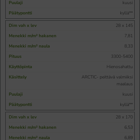
kuusi
kyllä**
28 x 145
7,81
8,33
3300-5400
Hienosahattu
ARCTIC- peittävä valmiiksi
maalaus
kuusi
kyllä**
28 x 170
6,53
6,89