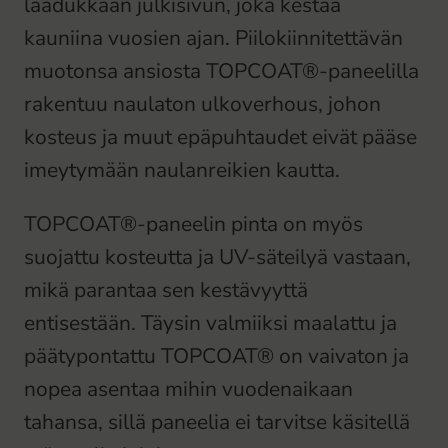
laadukkaan julkisivun, joka kestää
kauniina vuosien ajan. Piilokiinnitettävän
muotonsa ansiosta TOPCOAT®-paneelilla
rakentuu naulaton ulkoverhous, johon
kosteus ja muut epäpuhtaudet eivät pääse
imeytymään naulanreikien kautta.
TOPCOAT®-paneelin pinta on myös
suojattu kosteutta ja UV-säteilyä vastaan,
mikä parantaa sen kestävyyttä
entisestään. Täysin valmiiksi maalattu ja
päätypontattu TOPCOAT® on vaivaton ja
nopea asentaa mihin vuodenaikaan
tahansa, sillä paneelia ei tarvitse käsitellä