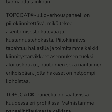
työmaalla lainkaan.
TOPCOAT®-ulkoverhouspaneeli on
piilokiinnitettävä, mikä tekee
asentamisesta kätevää ja
kustannustehokasta. Piilokiinnitys
tapahtuu hakasilla ja toimitamme kaikki
kiinnitystarvikkeet asennuksen tueksi:
aloituskoukut, naulaimen sekä naulaimen
erikoispään, jolla hakaset on helpompi
kohdistaa.
TOPCOAT®-paneelia on saatavissa
kuudessa eri profiilissa. Valmistamme
paneelit tilauksesta kaikissa