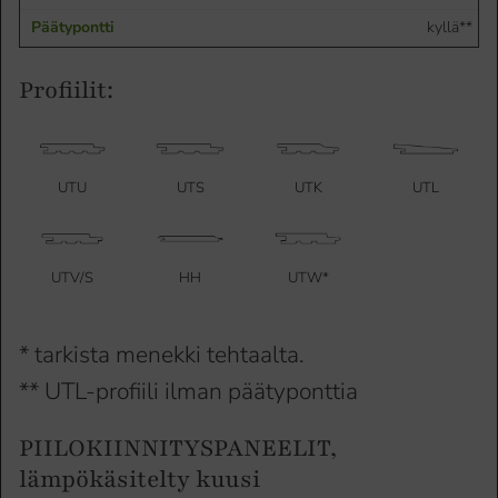
kyllä**
Profiilit:
UTU
UTS
UTK
UTL
UTV/S
HH
UTW*
* tarkista menekki tehtaalta.
** UTL-profiili ilman päätyponttia
PIILOKIINNITYSPANEELIT,
lämpökäsitelty kuusi