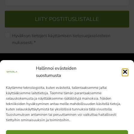
LIITY POSTITUSLISTALLE
Hyväksyn tietojeni käyttämisen tietosuojaselosteen
mukaisesti.
*
Hallinnoi evästeiden
suostumusta
Käytämme teknologioita, kuten evästeitä, tallentaaksemme ja/tai
käyttääksemme laitetietoja. Teemme tämän parantaaksemme
Siparila Oy | Y-tunnus: 1982051-9 |
selauskokemusta ja näyttääksemme räätälöityjä mainoksia. Näiden
Varaslahdentie 1, 40800 Vaajakoski
tekniikoiden hyväksyminen antaa meille mahdollisuuden käsitellä tietoja,
kuten selauskäyttäytymistä tai yksilöllisiä tunnuksia tällä sivustolla.
010 4242 000
Vaihde palvelee klo 9-15
Suostumuksen antaminen tai peruuttaminen voi vaikuttaa haitallisesti
tiettyihin ominaisuuksiin ja toimintoihin.
(ma-pe)