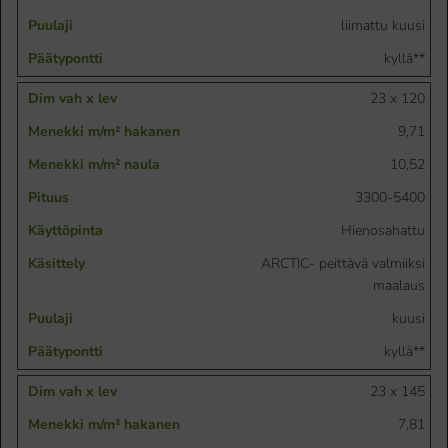
liimattu kuusi
kyllä**
23 x 120
9,71
10,52
3300-5400
Hienosahattu
ARCTIC- peittävä valmiiksi
maalaus
kuusi
kyllä**
23 x 145
7,81