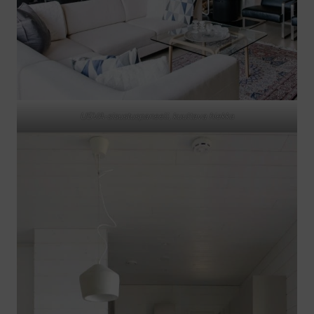
USVA-sisustuspaneeli, kuultava hiekka