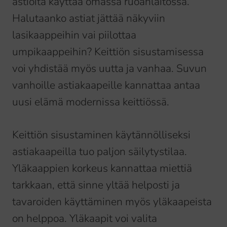
astioita käyttää omassa ruoanlaitossa.
Halutaanko astiat jättää näkyviin
lasikaappeihin vai piilottaa
umpikaappeihin? Keittiön sisustamisessa
voi yhdistää myös uutta ja vanhaa. Suvun
vanhoille astiakaapeille kannattaa antaa
uusi elämä modernissa keittiössä.
Keittiön sisustaminen käytännölliseksi
astiakaapeilla tuo paljon säilytystilaa.
Yläkaappien korkeus kannattaa miettiä
tarkkaan, että sinne yltää helposti ja
tavaroiden käyttäminen myös yläkaapeista
on helppoa. Yläkaapit voi valita