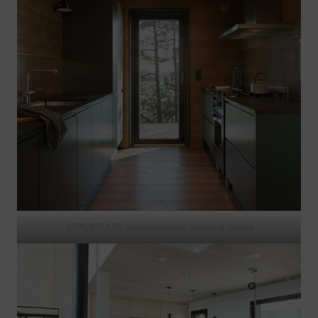
STRUKTUURI sisustuspaneeli, kuultava hiekka