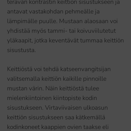
terävän kontrastin keittiön sisustukseen ja
antavat vastakohdan pehmeälle ja
lämpimälle puulle. Mustaan alaosaan voi
yhdistää myös tammi- tai koivuviilutetut
yläkaapit, jotka keventävät tummaa keittiön
sisustusta.
Keittiöstä voi tehdä katseenvangitsijan
valitsemalla keittiön kaikille pinnoille
mustan värin. Näin keittiöstä tulee
mielenkiintoinen kiintopiste kodin
sisustukseen. Virtaviivaisen ulkoasun
keittiön sisustukseen saa kätkemällä
kodinkoneet kaappien ovien taakse eli