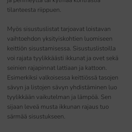
ja pehmeyttä tai kylmää kontrastia
tilanteesta riippuen.
Myös sisustuslistat tarjoavat loistavan
vaihtoehdon yksityiskohtien luomiseen
keittiön sisustamisessa. Sisustuslistoilla
voi rajata tyylikkäästi ikkunat ja ovet sekä
seinien rajapinnat lattiaan ja kattoon.
Esimerkiksi valkoisessa keittiössä tasojen
sävyn ja listojen sävyn yhdistäminen luo
tyylikkään vaikutelman ja lämpöä. Sen
sijaan leveä musta ikkunan rajaus tuo
särmää sisustukseen.