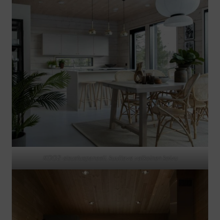
KOO2-sisustuspaneeli, kuultava valkoinen koivu