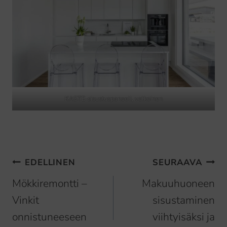
KASTE-sisustuspaneeli, valkoinen
Artikkelien
EDELLINEN
SEURAAVA
selaus
Mökkiremontti –
Makuuhuoneen
Vinkit
sisustaminen
onnistuneeseen
viihtyisäksi ja