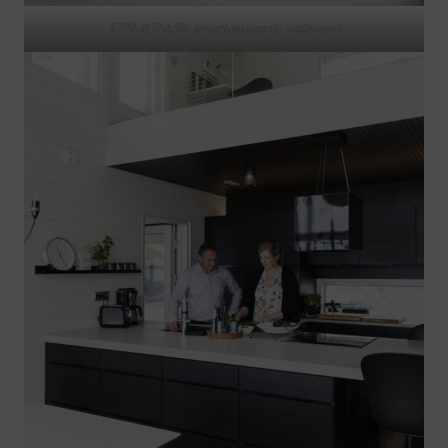
STRUKTUURI-sisustuspaneeli, valkoinen