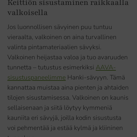
Keittiön sisustaminen raikkaalla
valkoisella
Jos luonnollisen sävyinen puu tuntuu
vieraalta, valkoinen on aina turvallinen
valinta pintamateriaalien sävyksi.
Valkoinen heijastaa valoa ja tuo avaruuden
tunnetta – tutustus esimerkiksi
AAVA-
sisustuspaneelimme
Hanki-sävyyn. Tämä
kannattaa muistaa aina pienten ja ahtaiden
tilojen sisustamisessa. Valkoinen on kaunis
sellaisenaan ja siitä löytyy kymmeniä
kauniita eri sävyjä, joilla kodin sisustusta
voi pehmentää ja estää kylmä ja kliininen