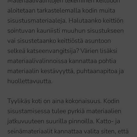
Materiaalivalintojen tekeminen keittiöön
aloitetaan tarkastelemalla kodin muita
sisustusmateriaaleja. Halutaanko keittiön
sointuvan kauniisti muuhun sisustukseen
vai sisustetaanko keittiöstä asuntoon
selkeä katseenvangitsija? Värien lisäksi
materiaalivalinnoissa kannattaa pohtia
materiaalin kestävyyttä, puhtaanapitoa ja
huollettavuutta.
Tyylikäs koti on aina kokonaisuus. Kodin
sisustamisessa tulee pyrkiä materiaalien
jatkuvuuteen suurilla pinnoilla. Katto- ja
seinämateriaalit kannattaa valita siten, että