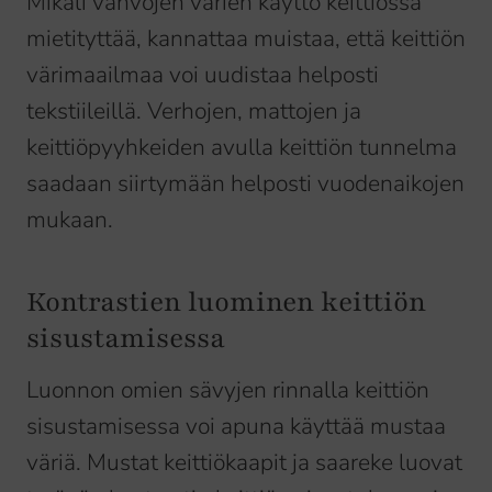
Mikäli vahvojen värien käyttö keittiössä
mietityttää, kannattaa muistaa, että keittiön
värimaailmaa voi uudistaa helposti
tekstiileillä. Verhojen, mattojen ja
keittiöpyyhkeiden avulla keittiön tunnelma
saadaan siirtymään helposti vuodenaikojen
mukaan.
Kontrastien luominen keittiön
sisustamisessa
Luonnon omien sävyjen rinnalla keittiön
sisustamisessa voi apuna käyttää mustaa
väriä. Mustat keittiökaapit ja saareke luovat