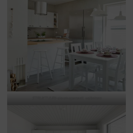
STRUKTUURI-sisustuspaneeli, valkoinen