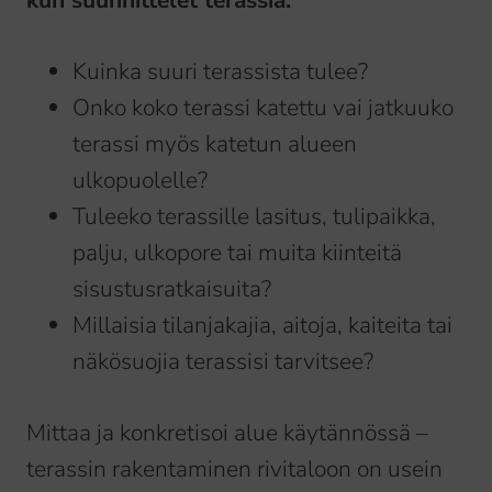
kun suunnittelet terassia:
Kuinka suuri terassista tulee?
Onko koko terassi katettu vai jatkuuko
terassi myös katetun alueen
ulkopuolelle?
Tuleeko terassille lasitus, tulipaikka,
palju, ulkopore tai muita kiinteitä
sisustusratkaisuita?
Millaisia tilanjakajia, aitoja, kaiteita tai
näkösuojia terassisi tarvitsee?
Mittaa ja konkretisoi alue käytännössä –
terassin rakentaminen rivitaloon on usein