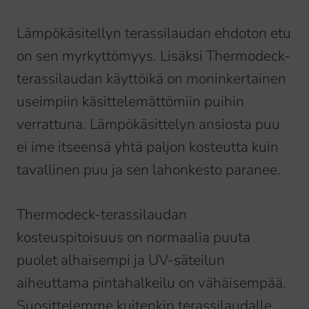
Lämpökäsitellyn terassilaudan ehdoton etu
on sen myrkyttömyys. Lisäksi Thermodeck-
terassilaudan käyttöikä on moninkertainen
useimpiin käsittelemättömiin puihin
verrattuna. Lämpökäsittelyn ansiosta puu
ei ime itseensä yhtä paljon kosteutta kuin
tavallinen puu ja sen lahonkesto paranee.
Thermodeck-terassilaudan
kosteuspitoisuus on normaalia puuta
puolet alhaisempi ja UV-säteilun
aiheuttama pintahalkeilu on vähäisempää.
Suosittelemme kuitenkin terassilaudalle