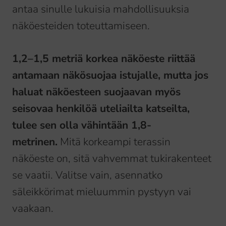
antaa sinulle lukuisia mahdollisuuksia
näköesteiden toteuttamiseen.
1,2–1,5 metriä korkea näköeste riittää
antamaan näkösuojaa istujalle, mutta jos
haluat näköesteen suojaavan myös
seisovaa henkilöä uteliailta katseilta,
tulee sen olla vähintään 1,8-
metrinen.
Mitä korkeampi terassin
näköeste on, sitä vahvemmat tukirakenteet
se vaatii. Valitse vain, asennatko
säleikkörimat mieluummin pystyyn vai
vaakaan.