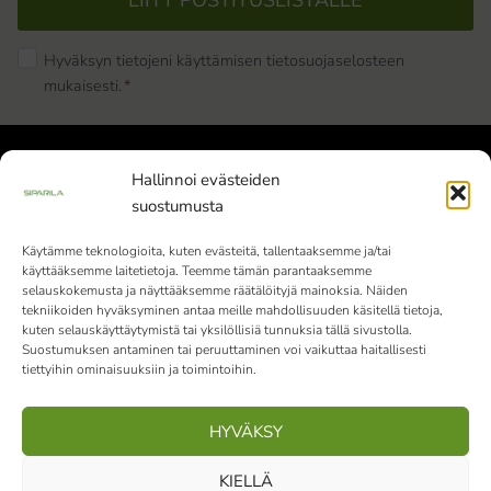
Hyväksyn tietojeni käyttämisen tietosuojaselosteen
mukaisesti.
*
Hallinnoi evästeiden
suostumusta
Käytämme teknologioita, kuten evästeitä, tallentaaksemme ja/tai
käyttääksemme laitetietoja. Teemme tämän parantaaksemme
Siparila Oy | Y-tunnus: 1982051-9 |
selauskokemusta ja näyttääksemme räätälöityjä mainoksia. Näiden
Varaslahdentie 1, 40800 Vaajakoski
tekniikoiden hyväksyminen antaa meille mahdollisuuden käsitellä tietoja,
kuten selauskäyttäytymistä tai yksilöllisiä tunnuksia tällä sivustolla.
010 4242 000
Vaihde palvelee klo 9-15
Suostumuksen antaminen tai peruuttaminen voi vaikuttaa haitallisesti
tiettyihin ominaisuuksiin ja toimintoihin.
(ma-pe)
HYVÄKSY
Facebook
Instagram
LinkedIn
Pinterest
KIELLÄ