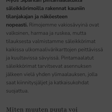
Myös Siparilan pintamaalatuilla
säleikkörimoilla rakennat kauniin
tilanjakajan ja näköesteen
nopeasti.
Rimojemme vakiosävyinä ovat
valkoinen, harmaa ja ruskea, mutta
tilauksesta valmistamme säleikkörimat
kaikissa ulkomaalivärikarttojen peittävissä
ja kuultavissa sävyissä. Pintamaalatut
säleikkörimat tarvitsevat asennuksen
jälkeen vielä yhden ylimaalauksen, jolla
saat kiinnitysjäljet ja katkaisukohdat
suojattua.
Miten muuten puuta voi