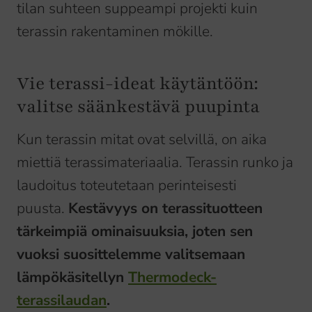
tilan suhteen suppeampi projekti kuin
terassin rakentaminen mökille.
Vie terassi-ideat käytäntöön:
valitse säänkestävä puupinta
Kun terassin mitat ovat selvillä, on aika
miettiä terassimateriaalia. Terassin runko ja
laudoitus toteutetaan perinteisesti
puusta.
Kestävyys on terassituotteen
tärkeimpiä ominaisuuksia, joten sen
vuoksi suosittelemme valitsemaan
lämpökäsitellyn
Thermodeck-
terassilaudan
.