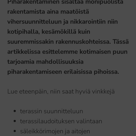
Piharakentaminen sisältää monipuolista
rakentamista aina maatöistä
vihersuunnitteluun ja nikkarointiin niin
kotipihalla, kesämökillä kuin
suuremmissakin rakennuskohteissa. Tässä
artikkelissa esittelemme kotimaisen puun
tarjoamia mahdollisuuksia
piharakentamiseen erilaisissa pihoissa.
Lue eteenpäin, niin saat hyviä vinkkejä
terassin suunnitteluun
terassilaudoituksen valintaan
säleikkörimojen ja aitojen