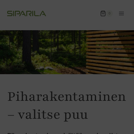
Siirry
sisältöön
0
Piharakentaminen
– valitse puu