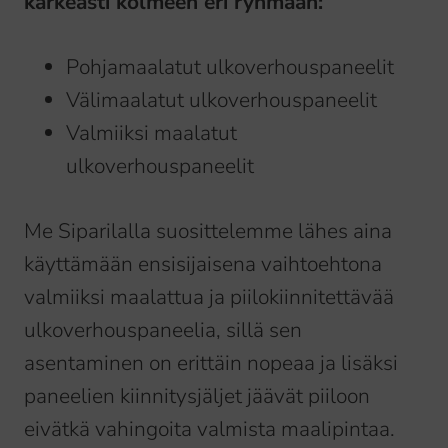
karkeasti kolmeen eri ryhmään:
Pohjamaalatut ulkoverhouspaneelit
Välimaalatut ulkoverhouspaneelit
Valmiiksi maalatut
ulkoverhouspaneelit
Me Siparilalla suosittelemme lähes aina
käyttämään ensisijaisena vaihtoehtona
valmiiksi maalattua ja piilokiinnitettävää
ulkoverhouspaneelia, sillä sen
asentaminen on erittäin nopeaa ja lisäksi
paneelien kiinnitysjäljet jäävät piiloon
eivätkä vahingoita valmista maalipintaa.