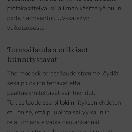
pintakäsittelyä, sillä ilman käsittelyä puun
pinta harmaantuu UV-säteilyn
vaikutuksesta.
Terassilaudan erilaiset
kiinnitystavat
Thermodeck-terassilaudoistamme löydät
sekä piilokiinnitettävät että
päältäkiinnitettävät vaihtoehdot.
Terassilaudoissa piilokiinnityksen ehdoton
etu on se, että puupinta säilyy kauniin
reiättömänä eivätkä naulankannat
naarmuta terassilla tepastelevia paljaita