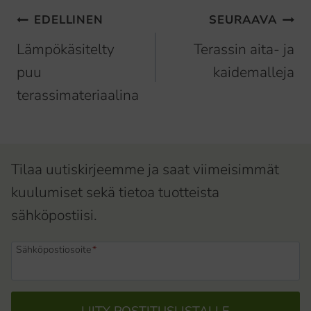
Artikkelien
EDELLINEN
SEURAAVA
selaus
Lämpökäsitelty
Terassin aita- ja
puu
kaidemalleja
terassimateriaalina
Tilaa uutiskirjeemme ja saat viimeisimmät
kuulumiset sekä tietoa tuotteista
sähköpostiisi.
Sähköpostiosoite
*
LIITY POSTITUSLISTALLE