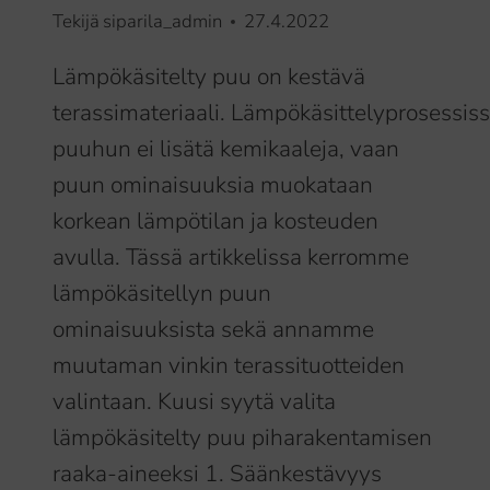
Tekijä
siparila_admin
27.4.2022
Lämpökäsitelty puu on kestävä
terassimateriaali. Lämpökäsittelyprosessis
puuhun ei lisätä kemikaaleja, vaan
puun ominaisuuksia muokataan
korkean lämpötilan ja kosteuden
avulla. Tässä artikkelissa kerromme
lämpökäsitellyn puun
ominaisuuksista sekä annamme
muutaman vinkin terassituotteiden
valintaan. Kuusi syytä valita
lämpökäsitelty puu piharakentamisen
raaka-aineeksi 1. Säänkestävyys