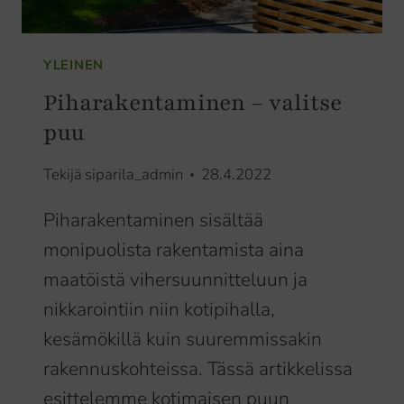
YLEINEN
Piharakentaminen – valitse
puu
Tekijä
siparila_admin
28.4.2022
Piharakentaminen sisältää
monipuolista rakentamista aina
maatöistä vihersuunnitteluun ja
nikkarointiin niin kotipihalla,
kesämökillä kuin suuremmissakin
rakennuskohteissa. Tässä artikkelissa
esittelemme kotimaisen puun