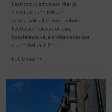
keskittynyt erityisesti tila- ja
sisustussuunnitteluun
yritysasiakkaille. Juusenaholle
käyttäjälähtöisyys on aina
itsestäänselvä ja erottamaton osa
suunnittelua. Hän…
SISUSTUSARKKITEHDIN
LUE LISÄÄ
NÄKÖKULMA
KÄYTTÄJÄKOKEMUKSEEN
JA
HYVINVOINTIIN