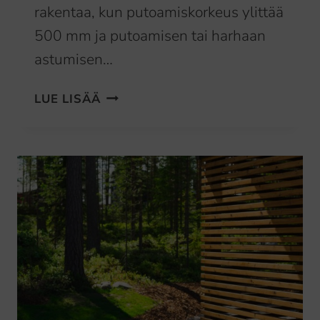
rakentaa, kun putoamiskorkeus ylittää
500 mm ja putoamisen tai harhaan
astumisen…
TERASSIN
LUE LISÄÄ
AITA-
JA
KAIDEMALLEJA