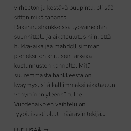
virheetön ja kestävä puupinta, oli sää
sitten mikä tahansa.
Rakennushankkeissa työvaiheiden
suunnittelu ja aikataulutus niin, että
hukka-aika jää mahdollisimman
pieneksi, on kriittisen tärkeää
kustannusten kannalta. Mitä
suuremmasta hankkeesta on
kysymys, sitä kalliimmaksi aikataulun
venyminen yleensä tulee.
Vuodenaikojen vaihtelu on
tyypillisesti ollut määrävin tekijä…
JULKISIVU
LUE LISÄÄ