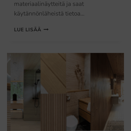
materiaalinäytteitä ja saat
käytännönläheistä tietoa…
KOULUTUS
LUE LISÄÄ
AMMATTILAISILLE:
MITEN
PUUN
PINNAN
VIIMEISTELY
JA
PINTAKÄSITTELY
VAIKUTTAVAT
PUUN
ULKONÄKÖÖN
JA
OMINAISUUKSIIN?