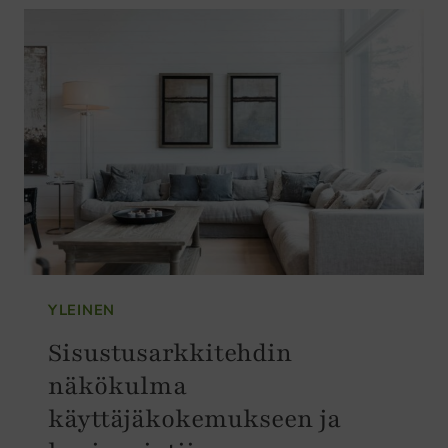
LUONNOLLINEN
VALINTA
KESTÄVÄÄN
RAKENTAMISEEN
JA
SISUSTUKSEEN
YLEINEN
Sisustusarkkitehdin
näkökulma
käyttäjäkokemukseen ja