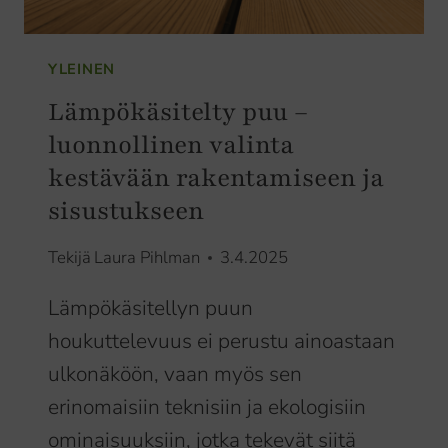
YLEINEN
Lämpökäsitelty puu –
luonnollinen valinta
kestävään rakentamiseen ja
sisustukseen
Tekijä
Laura Pihlman
3.4.2025
Lämpökäsitellyn puun
houkuttelevuus ei perustu ainoastaan
ulkonäköön, vaan myös sen
erinomaisiin teknisiin ja ekologisiin
ominaisuuksiin, jotka tekevät siitä