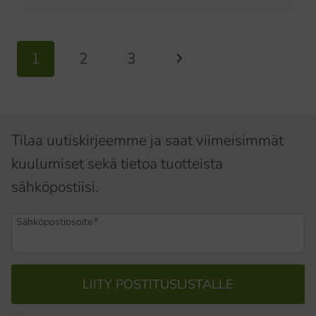
PIKAOPAS
OIKEAN
PANEELIN
Sivunavigointi
Seuraava
1
2
3
VALINTAAN
sivu
Tilaa uutiskirjeemme ja saat viimeisimmät
kuulumiset sekä tietoa tuotteista
sähköpostiisi.
Sähköpostiosoite
*
LIITY POSTITUSLISTALLE