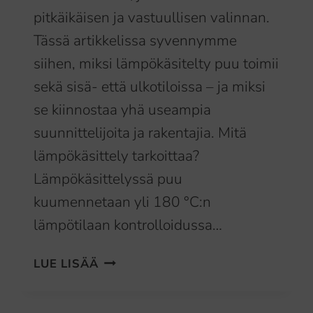
pitkäikäisen ja vastuullisen valinnan.
Tässä artikkelissa syvennymme
siihen, miksi lämpökäsitelty puu toimii
sekä sisä- että ulkotiloissa – ja miksi
se kiinnostaa yhä useampia
suunnittelijoita ja rakentajia. Mitä
lämpökäsittely tarkoittaa?
Lämpökäsittelyssä puu
kuumennetaan yli 180 °C:n
lämpötilaan kontrolloidussa…
LÄMPÖKÄSITELTY
LUE LISÄÄ
PUU
–