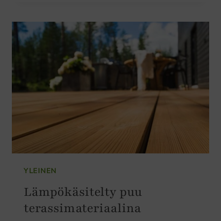
VALITSE
PUU
YLEINEN
Lämpökäsitelty puu
terassimateriaalina