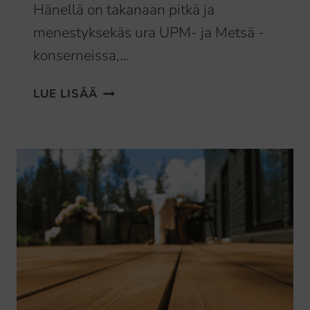
Hänellä on takanaan pitkä ja
menestyksekäs ura UPM- ja Metsä -
konserneissa,…
JANNE
LUE LISÄÄ
SEILO
ALOITTAA
SIPARILA
OY:N
TOIMITUSJOHTAJANA
8.5.2025