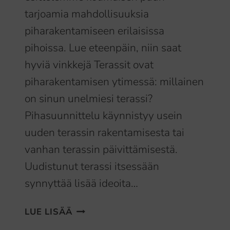
tarjoamia mahdollisuuksia
piharakentamiseen erilaisissa
pihoissa. Lue eteenpäin, niin saat
hyviä vinkkejä Terassit ovat
piharakentamisen ytimessä: millainen
on sinun unelmiesi terassi?
Pihasuunnittelu käynnistyy usein
uuden terassin rakentamisesta tai
vanhan terassin päivittämisestä.
Uudistunut terassi itsessään
synnyttää lisää ideoita…
PIHARAKENTAMINEN
LUE LISÄÄ
–