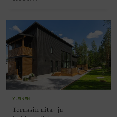
VALMIIKSI
–
VAIKKA
KESKELLÄ
TALVEA
YLEINEN
Terassin aita- ja