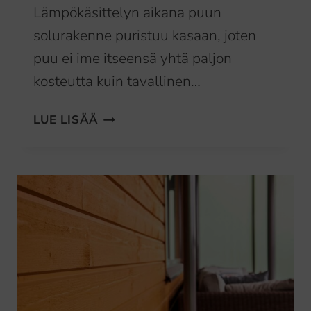
Lämpökäsittelyn aikana puun
solurakenne puristuu kasaan, joten
puu ei ime itseensä yhtä paljon
kosteutta kuin tavallinen…
LÄMPÖKÄSITELTY
LUE LISÄÄ
PUU
TERASSIMATERIAALINA