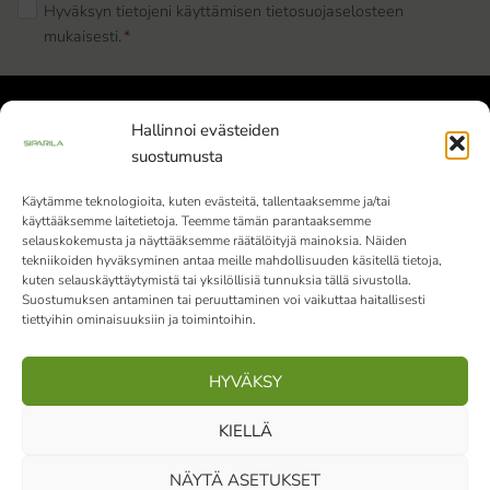
Hyväksyn tietojeni käyttämisen tietosuojaselosteen
mukaisesti.
*
Hallinnoi evästeiden
suostumusta
Käytämme teknologioita, kuten evästeitä, tallentaaksemme ja/tai
käyttääksemme laitetietoja. Teemme tämän parantaaksemme
Siparila Oy | Y-tunnus: 1982051-9 |
selauskokemusta ja näyttääksemme räätälöityjä mainoksia. Näiden
Varaslahdentie 1, 40800 Vaajakoski
tekniikoiden hyväksyminen antaa meille mahdollisuuden käsitellä tietoja,
kuten selauskäyttäytymistä tai yksilöllisiä tunnuksia tällä sivustolla.
010 4242 000
Vaihde palvelee klo 9-15
Suostumuksen antaminen tai peruuttaminen voi vaikuttaa haitallisesti
tiettyihin ominaisuuksiin ja toimintoihin.
(ma-pe)
HYVÄKSY
Facebook
Instagram
LinkedIn
Pinterest
KIELLÄ
NÄYTÄ ASETUKSET