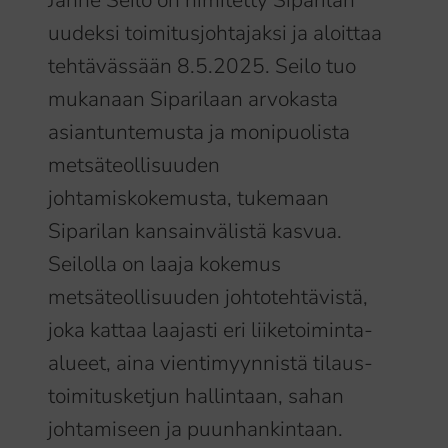
Janne Seilo on nimitetty Siparilan
uudeksi toimitusjohtajaksi ja aloittaa
tehtävässään 8.5.2025. Seilo tuo
mukanaan Siparilaan arvokasta
asiantuntemusta ja monipuolista
metsäteollisuuden
johtamiskokemusta, tukemaan
Siparilan kansainvälistä kasvua.
Seilolla on laaja kokemus
metsäteollisuuden johtotehtävistä,
joka kattaa laajasti eri liiketoiminta-
alueet, aina vientimyynnistä tilaus-
toimitusketjun hallintaan, sahan
johtamiseen ja puunhankintaan.