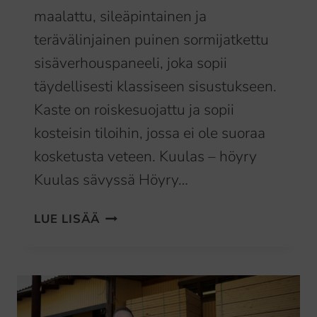
maalattu, sileäpintainen ja
terävälinjainen puinen sormijatkettu
sisäverhouspaneeli, joka sopii
täydellisesti klassiseen sisustukseen.
Kaste on roiskesuojattu ja sopii
kosteisin tiloihin, jossa ei ole suoraa
kosketusta veteen. Kuulas – höyry
Kuulas sävyssä Höyry…
MITKÄ
LUE LISÄÄ
PANEELIT
SOPIVAT
KOSTEISIIN
TILOIHIN
JA